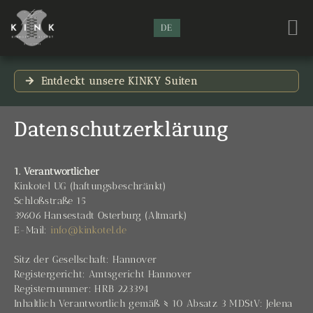
DE
Entdeckt unsere KINKY Suiten
Datenschutzerklärung
1. Verantwortlicher
Kinkotel UG (haftungsbeschränkt)
Schloßstraße 15
39606 Hansestadt Osterburg (Altmark)
E-Mail:
info@kinkotel.de
Sitz der Gesellschaft: Hannover
Registergericht: Amtsgericht Hannover
Registernummer: HRB 223394
Inhaltlich Verantwortlich gemäß § 10 Absatz 3 MDStV: Jelena