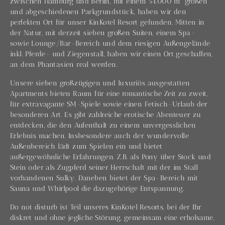
zwischen Hamburg und Berlin, mit einem 54.000 m² großen
und abgeschiedenen Parkgrundstück, haben wir den
perfekten Ort für unser KinKotel Resort gefunden. Mitten in
der Natur, mit derzeit sieben großen Suiten, einem Spa-
sowie Lounge/Bar-Bereich und dem riesigen Außengelände
inkl. Pferde- und Ziegenstall, haben wir einen Ort geschaffen,
an dem Phantasien real werden.
Unsere sieben großzügigen und luxuriös ausgestatten
Apartments bieten Raum für eine romantische Zeit zu zweit,
für extravagante SM-Spiele sowie einen Fetisch-Urlaub der
besonderen Art. Es gibt zahlreiche erotische Abenteuer zu
entdecken, die den Aufenthalt zu einem unvergesslichen
Erlebnis machen. Insbesondere auch der wundervolle
Außenbereich lädt zum Spielen ein und bietet
außergewöhnliche Erfahrungen. Z.B. als Pony über Stock und
Stein oder als Zugpferd seiner Herrschaft mit der im Stall
vorhandenen Sulky. Daneben bietet der Spa-Bereich mit
Sauna und Whirlpool die dazugehörige Entspannung.
Do not disturb ist Teil unseres KinKotel Resorts, bei der Ihr
diskret und ohne jegliche Störung, gemeinsam eine erholsame,