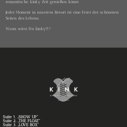
romantische, kinky Zeit genießen könnt.
Jeder Moment in unserem Resort ist eine Feier der schönsten
Seiten des Lebens.
Wann wirst Du kinky!!!?
Suite 1. „SHOW UP“
Suite 2. „THE FLOAT“
Suite 3. „LOVE BOX“