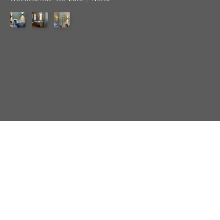
Ausstattung
♢
Queensize Bett
♢
freistehende Badewanne
♢
ausgestattete Küche
♢
Bad/WC mit Duschbereich
♢
Marshall
Acton III
♢
WLAN