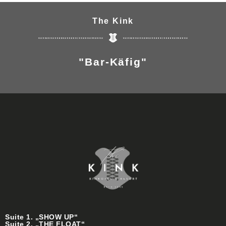
The Kink
"Bar-Käfig"
Suite 1. „SHOW UP“
Suite 2. „THE FLOAT“