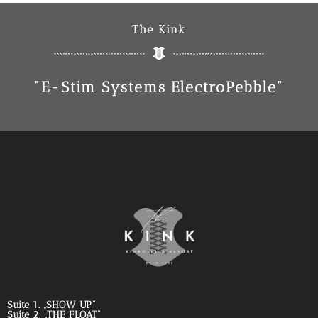
The Kink
"E-Stim Systems ElectroPebble"
Suite 1. „SHOW UP“
Suite 2. „THE FLOAT“