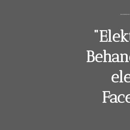
"Elek
Behand
el
Face