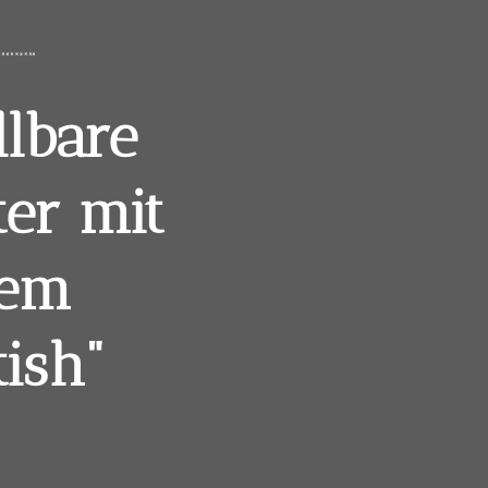
llbare
ter mit
rem
tish"