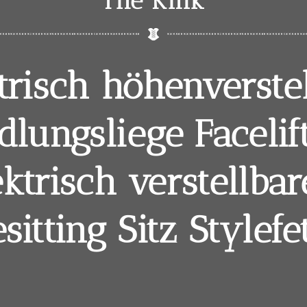
The Kink
trisch höhenverste
lungsliege Facelif
ektrisch verstellba
sitting Sitz Stylefe