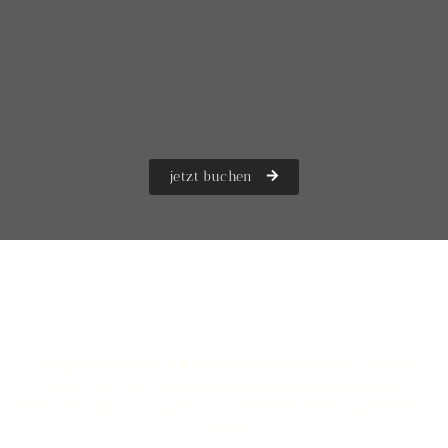
Suite 1. „SHOW UP“
jetzt buchen
Spielzimmer für Erwachsene –
aber bitte mit Stil
Ein
Spielzimmer für Erwachsene
muss nicht plump sein. Es
darf schön sein. Durchdacht. Hochwertig. Ein bisschen
geheimnisvoll. Und genau so versteht
THE KINK
seine KINKY-
Suiten.