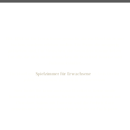
Euer Hotel mit Spielzimmer
für Erwachsene in Deutschland
THE KINK ist für Erwachsene gemacht, die ein Hotel nicht nur
buchen, sondern erleben wollen. Für Paare, die neugierig
geblieben sind. Für Menschen, die besondere Räume lieben.
Für alle, die sich mehr wünschen als Standard, Routine und
Frühstücksbuffet.
Ein Hotel mit
Spielzimmer für Erwachsene
ist kein Ort für
jeden. Und genau das macht es interessant.
Hier findet Ihr keine anonyme Hotelkette, keine sterile
Romantik und keine halben Sachen. Sondern ein Resort mit
Charakter, Suiten mit Fantasie und die Freiheit, Eure
gemeinsame Zeit so zu gestalten, wie sie zu Euch passt.