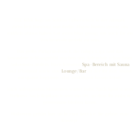
Schloss, Spa und ganz
viel Privatsphäre
THE KINK liegt im Schloss Calberwisch in der Altmark,
zwischen Hamburg und Berlin. Abgeschieden genug, um
wirklich abzuschalten. Gut erreichbar genug, um auch für ein
Wochenende perfekt zu sein.
Das große Parkgrundstück, die ruhige Lage und das
besondere Schlossgefühl machen den Aufenthalt schon beim
Ankommen anders. Dazu kommen
Spa-Bereich mit Sauna
und Whirlpool sowie eine
Lounge/Bar
, in der Ihr den Abend
entspannt beginnen oder ausklingen lassen könnt.
Nach aufregenden Momenten wartet Ruhe. Nach Spiel wartet
Wellness. Nach Kopfkino wartet ein Ort, an dem Ihr einfach
gemeinsam bleiben könnt.
Diskretion gehört hier nicht zum Service. Sie gehört zum
Konzept.