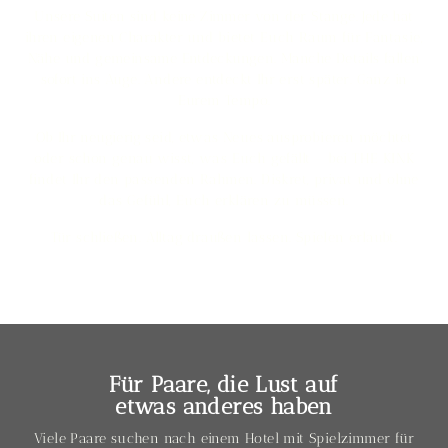
Unsere Suiten sind keine Zimmer von der Stange. Jede hat
ihren eigenen Charakter und bietet Euch Raum für Fantasie,
Nähe und gemeinsame Entdeckungen. Manche Details fallen
sofort ins Auge. Andere entdeckt Ihr erst später. Ganz in
Eurem Tempo.
Ob Ihr neugierig seid, etwas Neues ausprobieren möchtet
oder schon genau wisst, was Euch gefällt – bei THE KINK
findet Ihr den passenden Rahmen. Diskret, privat und ohne
das Gefühl, Euch erklären zu müssen.
Tür schließen. Alltag draußen lassen. Spielen erlaubt.
Für Paare, die Lust auf
etwas anderes haben
Viele Paare suchen nach einem Hotel mit Spielzimmer für