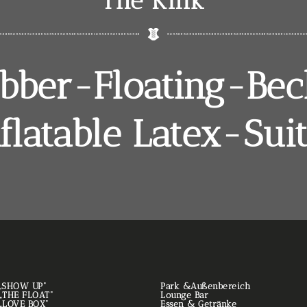
The Kink
bber-Floating-Bec
nflatable Latex-Suit
. „SHOW UP“
Park &Außenbereich
. „THE FLOAT“
Lounge Bar
. „LOVE BOX“
Essen & Getränke